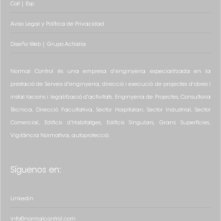
Cat
|
Esp
Aviso Legal y Política de Privacidad
Diseño
Web
|
Grupo
Actialia
Normal Control és una empresa d’enginyeria especialitzada en la
prestació de Serveis d'enginyeria, direcció i execució de projectes d'obres i
instal·lacions i legalització d'activitats. Enginyeria de Projectes, Consultoria
Tècnica, Direcció Facultativa, Sector Hospitalari, Sector Industrial, Sector
Comercial, Edificis d'Habitatges, Edificis Singulars, Grans Superfícies,
Vigilància Normativa, autoprotecció.
Síguenos en:
Linkedin
info@normalcontrol.com