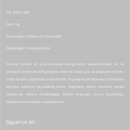
NIF: B-65711384
Cat
|
Esp
Aviso Legal y Política de Privacidad
Diseño
Web
|
Grupo
Actialia
Normal Control és una empresa d’enginyeria especialitzada en la
prestació de Serveis d'enginyeria, direcció i execució de projectes d'obres i
instal·lacions i legalització d'activitats. Enginyeria de Projectes, Consultoria
Tècnica, Direcció Facultativa, Sector Hospitalari, Sector Industrial, Sector
Comercial, Edificis d'Habitatges, Edificis Singulars, Grans Superfícies,
Vigilància Normativa, autoprotecció.
Síguenos en: