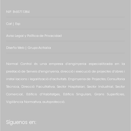
NIF: B-65711384
Cat
|
Esp
Aviso Legal y Política de Privacidad
Diseño
Web
|
Grupo
Actialia
Normal Control és una empresa d’enginyeria especialitzada en la
prestació de Serveis d'enginyeria, direcció i execució de projectes d'obres i
instal·lacions i legalització d'activitats. Enginyeria de Projectes, Consultoria
Tècnica, Direcció Facultativa, Sector Hospitalari, Sector Industrial, Sector
Comercial, Edificis d'Habitatges, Edificis Singulars, Grans Superfícies,
Vigilància Normativa, autoprotecció.
Síguenos en: