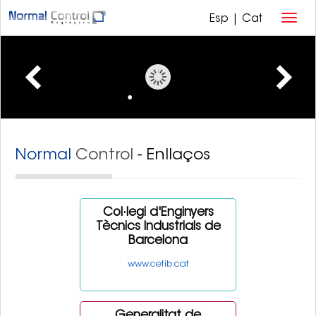
Esp
|
Cat
Normal
Control
- Enllaços
Col·legi d'Enginyers
Tècnics Industrials de
Barcelona
www.cetib.cat
Generalitat de