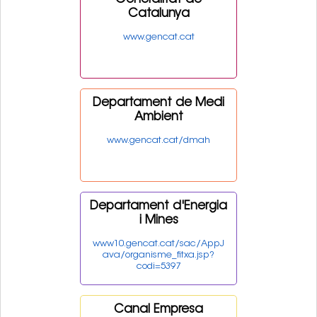
Catalunya
www.gencat.cat
Departament de Medi
Ambient
www.gencat.cat/dmah
Departament d'Energia
i Mines
www10.gencat.cat/sac/AppJ
ava/organisme_fitxa.jsp?
codi=5397
Canal Empresa