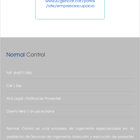
www20.gencat.cat/portal
/site/empresaiocupacio
Normal
Control
NIF: B-65711384
Cat
|
Esp
Avís Legal i Política de Privacitat
Diseño
Web
|
Grupo
Actialia
Normal Control es una empresa de ingeniería especializada en la
prestación de Servicios de ingeniería, dirección y ejecución de proyectos