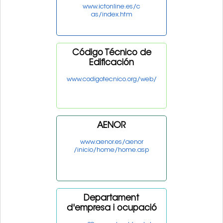
www.ictonline.es/c
as/index.htm
Código Técnico de
Edificación
www.codigotecnico.org/web/
AENOR
www.aenor.es/aenor
/inicio/home/home.asp
Departament
d'empresa i ocupació